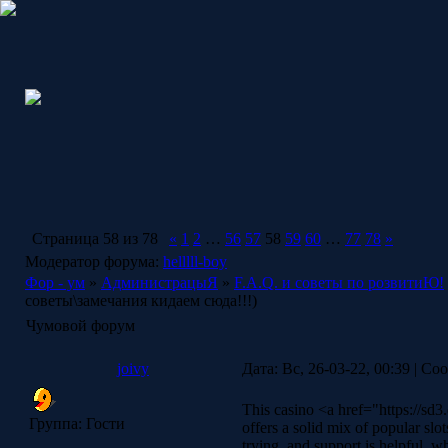
Страница
58
из
78
«
1
2
…
56
57
58
59
60
…
77
78
»
Модератор форума:
helllll-boy
Фор - ум
»
АдминистрацыЯ
»
F.A.Q. и советы по розвитиЮ!
советы\замечания кидаем сюда!!!)
Чумовой форум
joivy
Дата: Вс, 26-03-22, 00:39 | С
This casino <a href="https://s
Группа: Гости
offers a solid mix of popular sl
trying, and support is helpful, 