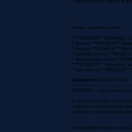
Сохраняйте этот список и дел
---
Ключи, покрытые статье
* **КРАКЕН** Marketplace с
* Зеркало **КРАКЕН** Marke
* Вход на **КРАКЕН** Marke
* Рабочие ссылки **КРАКЕН*
* Актуальный список **КРАК
* **КРАКЕН** Marketplace м
* Как зайти на **КРАКЕН** M
Добавлено
(26-03-25, 04:28)
-----------------------------------------
КРАКЕН!! — действующие сс
В этой инструкции вы найдёт
собрали только надёжные зер
проблем и с полной анонимн
Актуальный список ссылок 