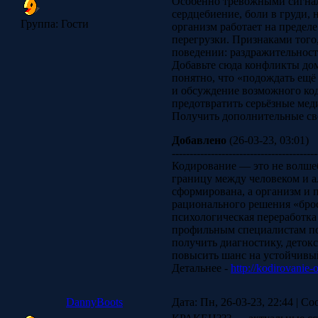
Особенно тревожными сигнал
сердцебиение, боли в груди, 
Группа: Гости
организм работает на предел
перегрузки. Признаками того,
поведении: раздражительност
Добавьте сюда конфликты дом
понятно, что «подождать ещё
и обсуждение возможного код
предотвратить серьёзные мед
Получить дополнительные св
Добавлено
(26-03-23, 03:01)
-----------------------------------------
Кодирование — это не волшеб
границу между человеком и а
сформирована, а организм и п
рационального решения «бро
психологическая переработка
профильным специалистам по 
получить диагностику, деток
повысить шанс на устойчивый
Детальнее -
http://kodirovanie
DannyBoots
Дата: Пн, 26-03-23, 22:44 | С