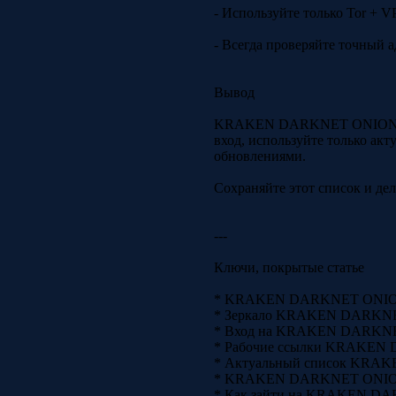
- Используйте только Tor + V
- Всегда проверяйте точный а
Вывод
KRAKEN DARKNET ONION — эт
вход, используйте только акт
обновлениями.
Сохраняйте этот список и дел
---
Ключи, покрытые статье
* KRAKEN DARKNET ONION
* Зеркало KRAKEN DARKN
* Вход на KRAKEN DARKN
* Рабочие ссылки KRAKE
* Актуальный список KR
* KRAKEN DARKNET ONION 
* Как зайти на KRAKEN DA