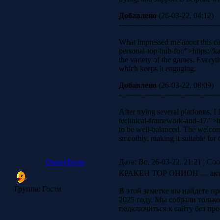
Добавлено
(26-03-22, 04:12)
-----------------------------------------
What impressed me about this cas
personal-top-hub-for/">https://k
the variety of the games. Everyth
which keeps it engaging.
Добавлено
(26-03-22, 08:09)
-----------------------------------------
After trying several platforms, I
technical-framework-and-47/">ht
to be well-balanced. The welcome
smoothly, making it suitable for 
DannyBoots
Дата: Вс, 26-03-22, 21:21 | С
КРАКЕН ТОР ОНИОН — акту
Группа: Гости
В этой заметке вы найдёте 
2025 году. Мы собрали тольк
подключиться к сайту без пр