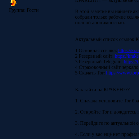
КРАКЕН??? — актуальные сс
Группа: Гости
В этой заметке вы найдёте а
собрали только рабочие ссылк
полной анонимностью.
Актуальный список ссылок 
1 Основная ссылка:
https://kra
2 Резервный сайт:
https://kra
3 Резервный Telegram:
https:/
4 Страховочный сайт-зеркало
5 Скачать Tor:
https://www.torp
Как зайти на КРАКЕН???
1. Сначала установите Tor бр
2. Откройте Tor и дождитесь 
3. Перейдите по актуальной с
4. Если у вас ещё нет профил