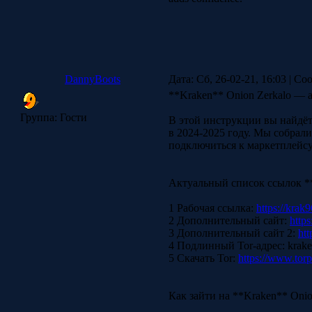
DannyBoots
Дата: Сб, 26-02-21, 16:03 | С
**Kraken** Onion Zerkalo — 
Группа: Гости
В этой инструкции вы найдёт
в 2024-2025 году. Мы собрали
подключиться к маркетплейсу
Актуальный список ссылок **
1 Рабочая ссылка:
https://krak9
2 Дополнительный сайт:
https
3 Дополнительный сайт 2:
htt
4 Подлинный Tor-адрес: krak
5 Скачать Tor:
https://www.torp
Как зайти на **Kraken** Onio