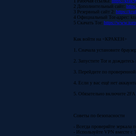
1 Рабочая ссылка:
https://krak9
2 Дополнительный сайт:
https
3 Резервный сайт 2:
https://kr
4 Официальный Tor-адрес: kr
5 Скачать Tor:
https://www.torp
Как войти на <КРАКЕН>
1. Сначала установите браузе
2. Запустите Tor и дождитесь
3. Перейдите по проверенной
4. Если у вас ещё нет аккаун
5. Обязательно включите 2FA 
Советы по безопасности
- Всегда проверяйте зеркала
- Используйте VPN вместе с 