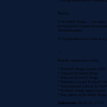
- Всегда проверяйте точный а
Вывод
?? KrAkeN Drugs — это один 
используйте только актуальн
обновлениями.
?? Сохраняйте этот список и д
---
Ключи, покрытые статье
* KrAkeN Drugs ссылки 2025
* Зеркало KrAkeN Drugs
* Вход на KrAkeN Drugs
* Рабочие ссылки KrAkeN Dr
* Актуальный список KrAkeN
* KrAkeN Drugs маркетплейс
* Как зайти на KrAkeN Drugs 
Добавлено
(26-02-21, 17:37)