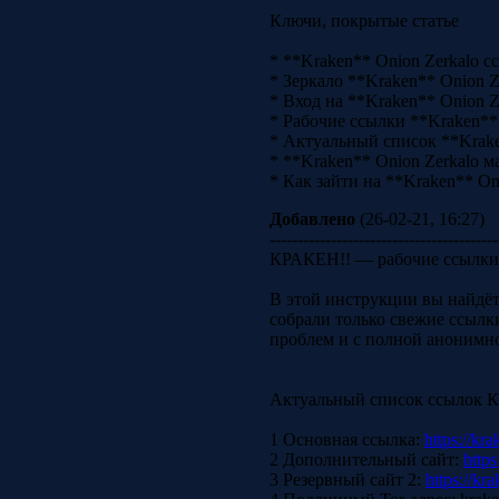
Ключи, покрытые статье
* **Kraken** Onion Zerkalo с
* Зеркало **Kraken** Onion Z
* Вход на **Kraken** Onion Z
* Рабочие ссылки **Kraken**
* Актуальный список **Krake
* **Kraken** Onion Zerkalo м
* Как зайти на **Kraken** Oni
Добавлено
(26-02-21, 16:27)
-----------------------------------------
КРАКЕН!! — рабочие ссылки
В этой инструкции вы найдёт
собрали только свежие ссылк
проблем и с полной анонимн
Актуальный список ссылок 
1 Основная ссылка:
https://kra
2 Дополнительный сайт:
https
3 Резервный сайт 2:
https://kr