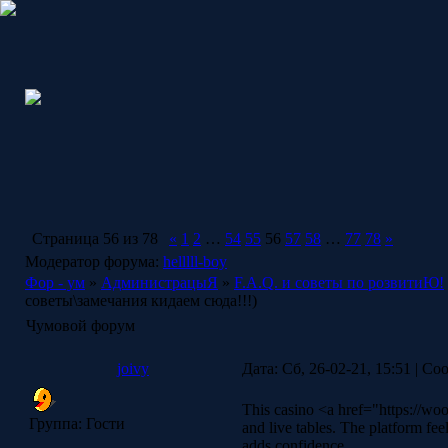
Страница
56
из
78
«
1
2
…
54
55
56
57
58
…
77
78
»
Модератор форума:
helllll-boy
Фор - ум
»
АдминистрацыЯ
»
F.A.Q. и советы по розвитиЮ!
советы\замечания кидаем сюда!!!)
Чумовой форум
joivy
Дата: Сб, 26-02-21, 15:51 | С
This casino <a href="https://woo
Группа: Гости
and live tables. The platform fee
adds confidence.